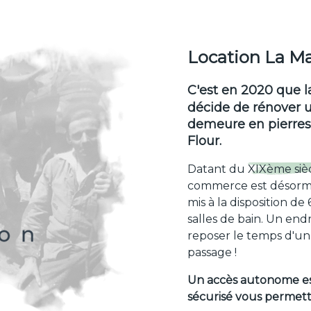
Location La Ma
C'est en 2020
que la
décide de rénover u
demeure en pierres 
Flour.
Datant du
XIXème siè
commerce est désorma
mis à la disposition d
salles de bain. Un end
reposer le temps d'un 
passage !
Un accès autonome est
sécurisé vous permetta