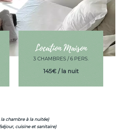
Location Maison
3 CHAMBRES / 6 PERS.
145€ / la nuit
 la chambre à la nuitée)
éjour, cuisine et sanitaire)