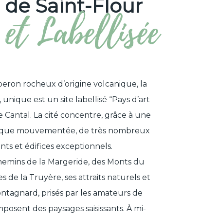
e de Saint-Flour
 et Labellisée
nous vous demandons de nous
savon et papier toilette
nsparence, ceci dans le souci
n permanent d’équipements en
 être de chacun.
on
est proposée est neuve. Nous
ertures supplémentaires
eron rocheux d’origine volcanique, la
nfort de tous , maintenir ce
 état. Aussi , nous comptons
, unique est un site labellisé “Pays d’art
lieux et des équipements.
le Cantal. La cité concentre, grâce à une
FI
disposez des chaines de la TNT
che que mouvementée, de très nombreux
s et édifices exceptionnels.
st nettoyé et désinfecté par
chemins de la Margeride, des Monts du
e toilette est lavé à 90°C
s de la Truyère, ses attraits naturels et
ique est à votre disposition
ntagnard, prisés par les amateurs de
ur enfants de 2 à 10 ans
l : disponible sur demande
posent des paysages saisissants. À mi-