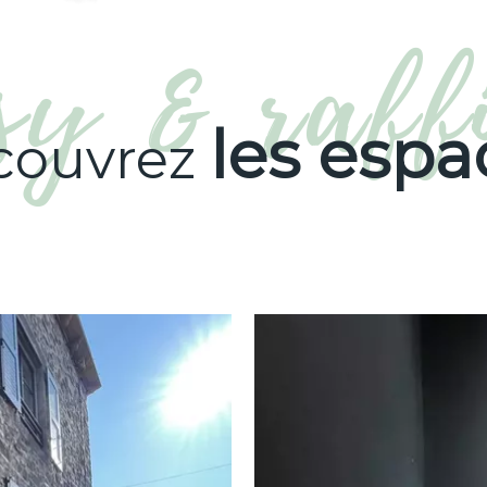
les
espa
couvrez