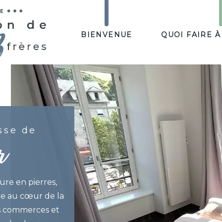
BIENVENUE
QUOI FAIRE À
sse de
r
re en pierres,
ée au cœur de la
es commerces et